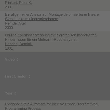
Plinkert, Peter K.
2001
Ein allgemeiner Ansatz zur Montage deformierbarer linearer
Werkstücke mit Industrierobotern
Remde, Axel
2000
On-line Kollisionserkennung mit hierarchisch modellierten
Hindernissen für ein Mehrarm-Robotersystem
Henrich, Dominik
1991
Video
First Creator
Year
Extended State Automata for Intuitive Robot Programming:
Programming Process