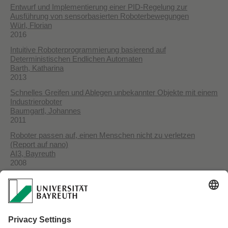
Entwurf und Implementierung einer PID-Regelung zur
Ausführung von sensorbasierten Roboterbewegungen
Würl, Florian
2016
Intuitive Roboterprogrammierung basierend auf
Deterministischen Endlichen Automaten
Barth, Katharina
2013
Schnelles Greifen und Ablegen unbekannter Objekte mit einem
Industrieroboter
Baumgartl, Johannes
2011
Roboter passen auf, einen Menschen nicht zu verletzen
(Report auf nano)
AI3, Bayreuth
2008
Bildbasierte Erzeugung kollisionsfreier Transferbewegungen
für Industrieroboter
Ebert, Dirk
2003
SIMERO: Path Planning