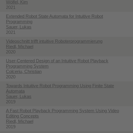
Wölfel, Kim
2021
Extended Robot State Automata for Intuitive Robot
Programming
Sauer, Lukas
2021
Videoschnitt trifft intuitive Roboterprogrammierung
Riedl, Michael
2020
User-Centered Design of an Intuitive Robot Playback
Programming System
Colceriu, Christian
2020
Towards Intuitive Robot Programming Using Finite State
Automata
Sauer, Lukas
2019
A Fast Robot Playback Programming System Using Video
Editing Concepts
Riedl, Michael
2019