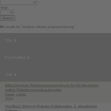
Year:
66
results for 'intuitive roboter programmierung'
Title
First Author
Year
Bildschirmfreie Roboterprogrammierung für Nichtexperten
mittels Roboterzustandsautomaten
Sauer, Lukas
2024
Handbuch Mensch-Roboter-Kollaboration, 2. aktualisierte
Auflage