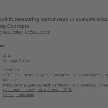
olkit: Measuring Instruments to Evaluate Robu
ng Concepts
Myriel Fichtner
,
Dominik Henrich
ata
2017
29. August 2017
Lissabon
(IEEE 26th International Symposium on Robot and Human In
INTROP
https://www.ai3.uni-bayreuth.de/de/publikationen/resypub/in
mode=pub_show&pub_ref=orendt2017d
Link to publication