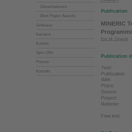
Dissertationen
Publication
Best Paper Awards
MINERIC To
Software
Programmi
Karriere
Eric M. Orendt
,
Events
Spin-Offs
Publication d
Presse
Year:
Kontakt
Publication
date:
Place:
Source:
Project:
Referrer:
Free text: