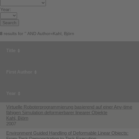
Year:
8
results for '' AND Author=Kahl, Björn
Title
First Author
Year
Virtuelle Roboterprogrammierung basierend auf einer Any-time
fähigen Simulation deformierbarer linearer Objekte
Kahl, Björn
2007
Environment Guided Handling of Deformable Linear Objects:
From Task Demonstration to Task Execution