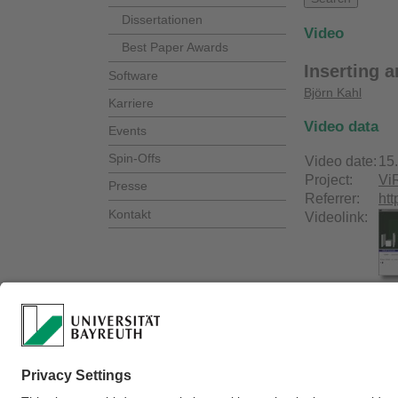
Dissertationen
Video
Best Paper Awards
Inserting a
Software
Björn Kahl
Karriere
Video data
Events
Spin-Offs
Video date:
15
Project:
Vi
Presse
Referrer:
ht
Kontakt
Videolink: