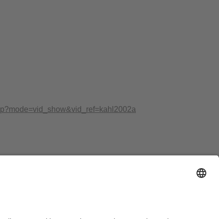
x.php?mode=vid_show&vid_ref=kahl2002a
ausordnung
Sitemap
Kontakt
Barrierefreiheitserklärung