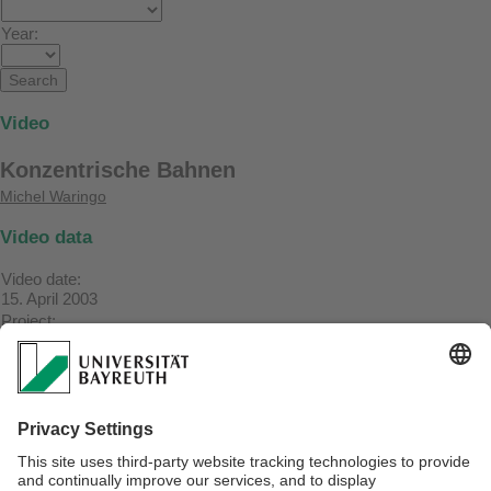
Year:
Video
Konzentrische Bahnen
Michel Waringo
Video data
Video date:
15. April 2003
Project:
RONAF
Description:
Milling concentric paths
Referrer:
https://www.ai3.uni-bayreuth.de/de/publikationen/resypub/index.php?
mode=vid_show&vid_ref=waringo2003a
Videolink: