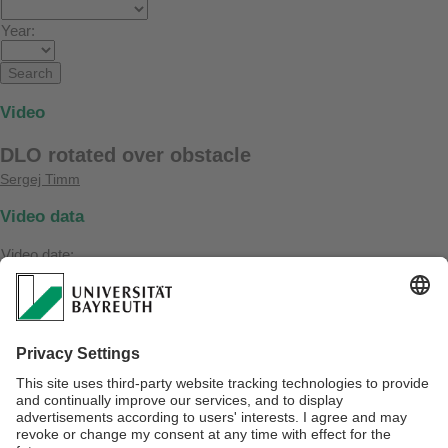
Year:
Video
DLO rotated over obstacle
Sergej Timm
Video data
Video date:
15. January 2002
Project:
ViRoP
Referrer:
https://www.ai3.uni-bayreuth.de/de/publikationen/resypub/index.php?
mode=vid_show&vid_ref=timm2002b
Videolink: