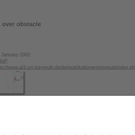
over obstacle
. January 2002
RoP
tps://www.ai3.uni-bayreuth.de/de/publikationen/resypub/inde
Datenschutzerklärung
Impressum
H