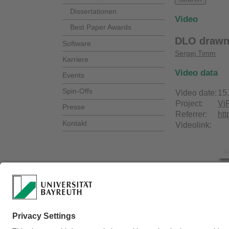
Dissertationen
Video
Best Paper Awards
DLO drawn 
Software
Sergej Timm
Karriere
Video data
Events
Spin-Offs
Video date:
15
Project:
Vi
Presse
Referrer:
ht
Kontakt
Videolink: