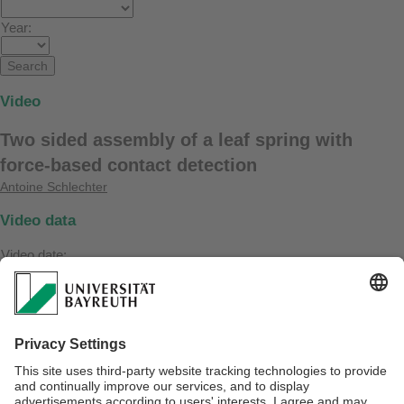
Year:
Video
Two sided assembly of a leaf spring with
force-based contact detection
Antoine Schlechter
Video data
Video date:
15. August 2007
Project:
RODEO
Referrer:
https://www.ai3.uni-bayreuth.de/de/publikationen/resypub/index.php?
mode=vid_show&vid_ref=schlechter2007a
Videolink: