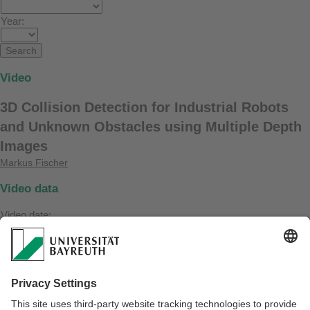
Year:
Video
3D Collision Detection for Industrial Robots
and Unknown Obstacles using Multiple Depth
Images
Markus Fischer
Video data
Video date:
15. February 2009
Project:
SIMERO
Referrer:
https://www.ai3.uni-bayreuth.de/de/publikationen/resypub/index.php?
mode=vid_show&vid_ref=fischer2009a
Videolink: