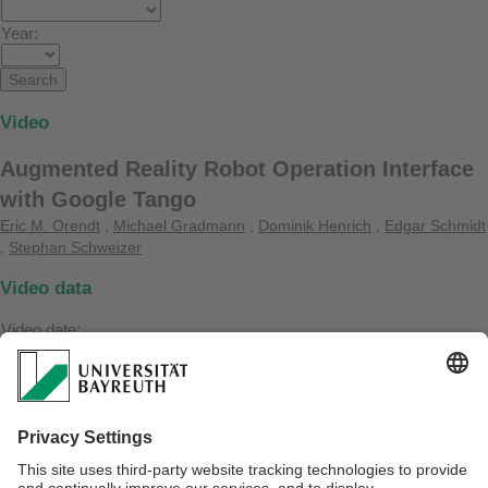
Year:
Video
Augmented Reality Robot Operation Interface
with Google Tango
Eric M. Orendt
,
Michael Gradmann
,
Dominik Henrich
,
Edgar Schmidt
,
Stephan Schweizer
Video data
Video date:
09. September 2017
Project:
INTROP
Referrer:
https://www.ai3.uni-bayreuth.de/de/publikationen/resypub/index.php?
mode=vid_show&vid_ref=ai9a
Videolink: