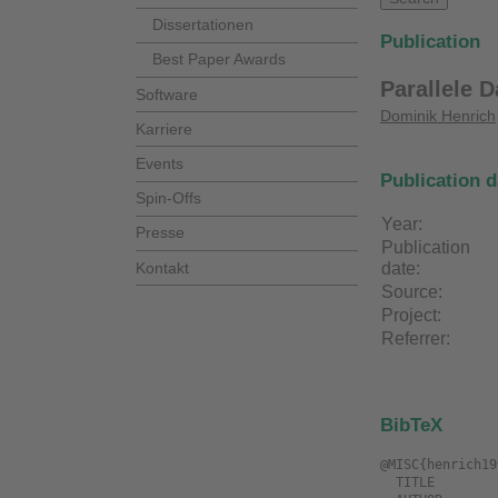
Dissertationen
Publication
Best Paper Awards
Parallele 
Software
Dominik Henrich
Karriere
Events
Publication d
Spin-Offs
Year:
Presse
Publication
Kontakt
date:
Source:
Project:
Referrer:
BibTeX
@MISC{henrich19
  TITLE             = "Parallele Datenverarbeitung hilft Robotik und Automation",
