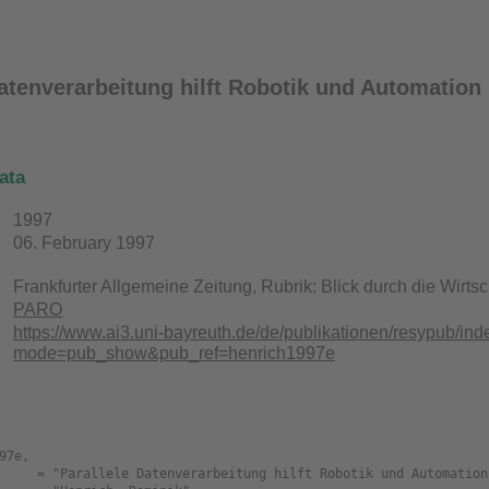
Datenverarbeitung hilft Robotik und Automation
ata
1997
06. February 1997
Frankfurter Allgemeine Zeitung, Rubrik: Blick durch die Wirtsc
PARO
https://www.ai3.uni-bayreuth.de/de/publikationen/resypub/in
mode=pub_show&pub_ref=henrich1997e
97e,
