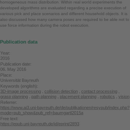
homogeneous mass distribution. Within real world experiments the
developed algorithms are evaluated regarding a precise execution of
various pick and place scenarios and different household objects. It is
also discussed how many camera poses are required to be able not to
use force information during the robot execution.
Publication data
Year:
2016
Publication date:
06. May 2016
Place:
Universität Bayreuth
Keywords (english):
3D-image processing
,
collision detection
,
contact processing
,
grasp planning
,
path planning
,
placement planning
,
robotics
,
vision
Referrer:
https://www.ai3.uni-bayreuth.de/de/publikationen/resypub/index.php?
mode=pub_show&pub_ref=baumgartl2015a
Free text:
https://epub.uni-bayreuth.de/id/eprint/2893