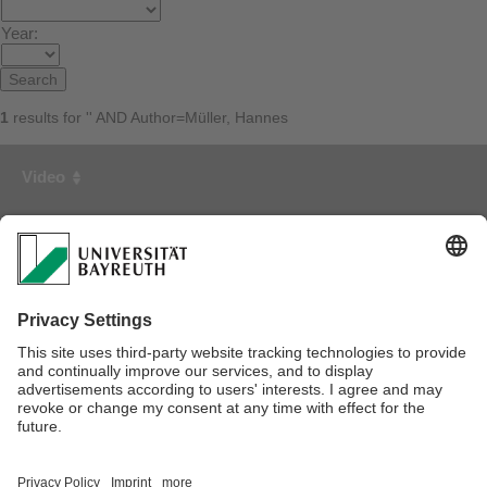
Year:
1
results for '' AND Author=Müller, Hannes
Video
First Creator
Year
Automatische Lastdatenbestimmung unter Nutzung eines
sensorbasierten Robotersystems
Müller, Hannes
2017