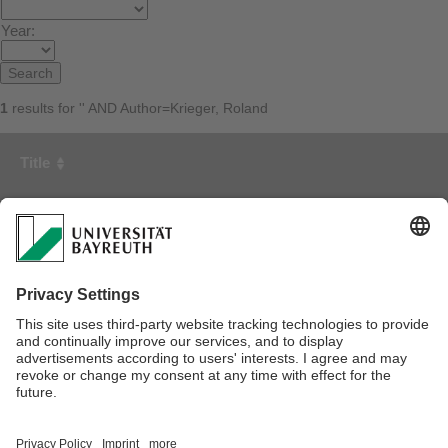
Year:
1
results for '' AND Author=Krieger, Roland
Title
First Author
Year
Automatisiertes Einrichten von Sicherheitssystemen zur
Mensch-Roboter-Kooperation mit Industrierobotern
Krieger, Roland
2009