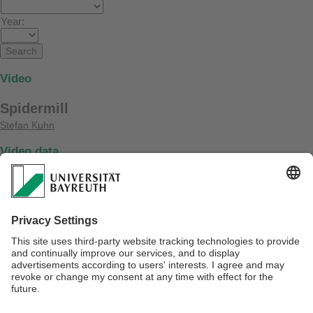
Year:
Video
Spidermill
Stefan Kuhn
Video data
Video date:
15. March 2004
Referrer:
https://www.ai3.uni-bayreuth.de/de/publikationen/resypub/index.php?
mode=vid_show&vid_ref=kuhn2004d
Videolink: