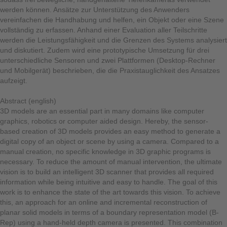
werden können. Ansätze zur Unterstützung des Anwenders
vereinfachen die Handhabung und helfen, ein Objekt oder eine Szene
vollständig zu erfassen. Anhand einer Evaluation aller Teilschritte
werden die Leistungsfähigkeit und die Grenzen des Systems analysiert
und diskutiert. Zudem wird eine prototypische Umsetzung für drei
unterschiedliche Sensoren und zwei Plattformen (Desktop-Rechner
und Mobilgerät) beschrieben, die die Praxistauglichkeit des Ansatzes
aufzeigt.
Abstract (english)
3D models are an essential part in many domains like computer
graphics, robotics or computer aided design. Hereby, the sensor-
based creation of 3D models provides an easy method to generate a
digital copy of an object or scene by using a camera. Compared to a
manual creation, no specific knowledge in 3D graphic programs is
necessary. To reduce the amount of manual intervention, the ultimate
vision is to build an intelligent 3D scanner that provides all required
information while being intuitive and easy to handle. The goal of this
work is to enhance the state of the art towards this vision. To achieve
this, an approach for an online and incremental reconstruction of
planar solid models in terms of a boundary representation model (B-
Rep) using a hand-held depth camera is presented. This combination