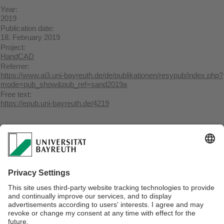
Year:
2019
Publication date:
18. February 2019
Project:
HandCAD
Referrer:
https://www.ai3.uni-bayreuth.de/de/publikationen/resypub/index.php?
mode=pub_show&pub_ref=sand2019a
Free text:
https://epub.uni-bayreuth.de/4219
BibTeX
@PHDTHESIS{sand2019a,

  TITLE             = "Inkrementelle Rekonstruktion von planaren 
Volumenmodellen mit handgehaltenen Tiefenkameras",

  AUTHOR            = "Sand, Maximilian",

  YEAR              = "2019",

  HOWPUBLISHED      = "\url{https://www.ai3.uni-
bayreuth.de/de/publikationen/resypub/index.php?
mode=pub_show&pub_ref=sand2019a}",

  NOTE              = "<a href="https://epub.uni-
bayreuth.de/4219/">https://epub.uni-bayreuth.de/4219</a>",
