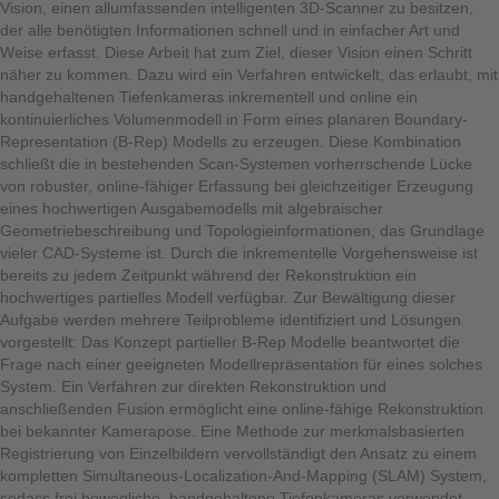
Vision, einen allumfassenden intelligenten 3D-Scanner zu besitzen,
der alle benötigten Informationen schnell und in einfacher Art und
Weise erfasst. Diese Arbeit hat zum Ziel, dieser Vision einen Schritt
näher zu kommen. Dazu wird ein Verfahren entwickelt, das erlaubt, mit
handgehaltenen Tiefenkameras inkrementell und online ein
kontinuierliches Volumenmodell in Form eines planaren Boundary-
Representation (B-Rep) Modells zu erzeugen. Diese Kombination
schließt die in bestehenden Scan-Systemen vorherrschende Lücke
von robuster, online-fähiger Erfassung bei gleichzeitiger Erzeugung
eines hochwertigen Ausgabemodells mit algebraischer
Geometriebeschreibung und Topologieinformationen, das Grundlage
vieler CAD-Systeme ist. Durch die inkrementelle Vorgehensweise ist
bereits zu jedem Zeitpunkt während der Rekonstruktion ein
hochwertiges partielles Modell verfügbar. Zur Bewältigung dieser
Aufgabe werden mehrere Teilprobleme identifiziert und Lösungen
vorgestellt: Das Konzept partieller B-Rep Modelle beantwortet die
Frage nach einer geeigneten Modellrepräsentation für eines solches
System. Ein Verfahren zur direkten Rekonstruktion und
anschließenden Fusion ermöglicht eine online-fähige Rekonstruktion
bei bekannter Kamerapose. Eine Methode zur merkmalsbasierten
Registrierung von Einzelbildern vervollständigt den Ansatz zu einem
kompletten Simultaneous-Localization-And-Mapping (SLAM) System,
sodass frei bewegliche, handgehaltene Tiefenkameras verwendet