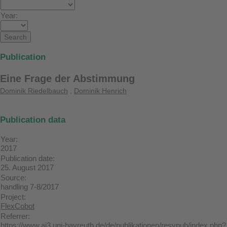
Year:
Publication
Eine Frage der Abstimmung
Dominik Riedelbauch
,
Dominik Henrich
Publication data
Year:
2017
Publication date:
25. August 2017
Source:
handling 7-8/2017
Project:
FlexCobot
Referrer:
https://www.ai3.uni-bayreuth.de/de/publikationen/resypub/index.php?