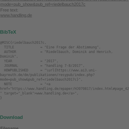
mode=pub_show&pub_ref=riedelbauch2017c
Free text:
www.handling.de
BibTeX
@MISC{riedelbauch2017c,

  TITLE             = "Eine Frage der Abstimmung",

  AUTHOR            = "Riedelbauch, Dominik and Henrich, 
Dominik",

  YEAR              = "2017",

  JOURNAL           = "handling 7-8/2017",

  HOWPUBLISHED      = "\url{https://www.ai3.uni-
bayreuth.de/de/publikationen/resypub/index.php?
mode=pub_show&pub_ref=riedelbauch2017c}",

  NOTE              = "<a 
href="https://www.handling.de/epaper/HJ070817/index.html#page_42
" target="_blank">www.handling.de</a>",

Download
Filename