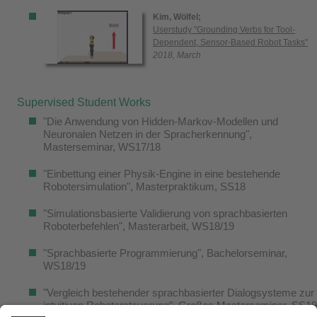
Kim, Wölfel;
Userstudy "Grounding Verbs for Tool-
Dependent, Sensor-Based Robot Tasks"
2018, March
Supervised Student Works
"Die Anwendung von Hidden-Markov-Modellen und
Neuronalen Netzen in der Spracherkennung",
Masterseminar, WS17/18
"Einbettung einer Physik-Engine in eine bestehende
Robotersimulation", Masterpraktikum, SS18
"Simulationsbasierte Validierung von sprachbasierten
Roboterbefehlen", Masterarbeit, WS18/19
"Sprachbasierte Programmierung", Bachelorseminar,
WS18/19
"Vergleich bestehender sprachbasierter Dialogsysteme zur
intuitiven Robotersteuerung", Großes Masterseminar, SS19