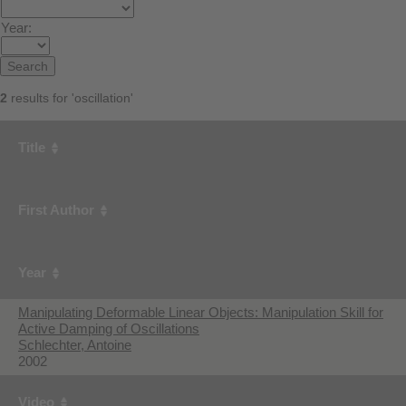
Year:
2
results for 'oscillation'
Title
First Author
Year
Manipulating Deformable Linear Objects: Manipulation Skill for
Active Damping of Oscillations
Schlechter, Antoine
2002
Video